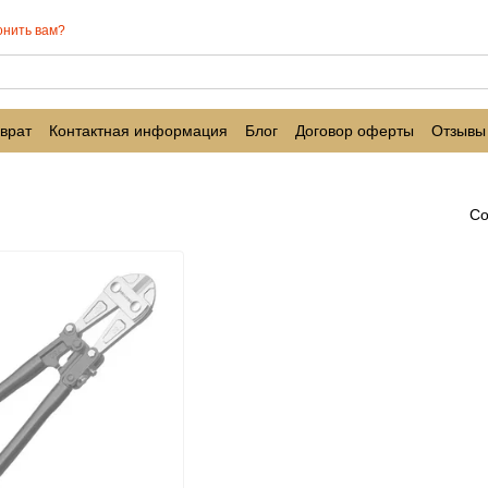
онить вам?
врат
Контактная информация
Блог
Договор оферты
Отзывы
Со