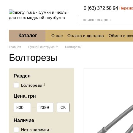
Перейти к основному контенту
0 (63) 372 58 94
Перезв
Каталог
О нас
Оплата и доставка
Обмен и воз
Главная
Ручной инструмент
Болторезы
Болторезы
Раздел
1
Болторезы
Цена, грн
От Цена, грн
До Цена, грн
OK
Наличие
1
Нет в наличии