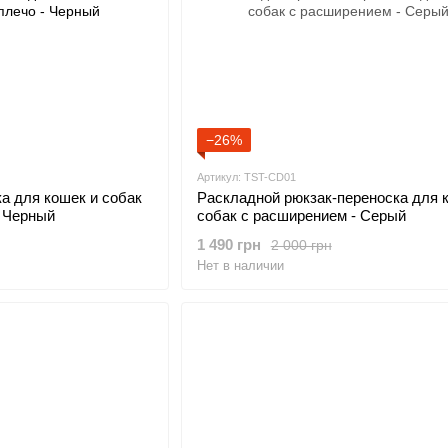
−26%
Артикул: TST-CD01
а для кошек и собак
Раскладной рюкзак-переноска для 
- Черный
собак с расширением - Серый
1 490 грн
2 000 грн
Нет в наличии