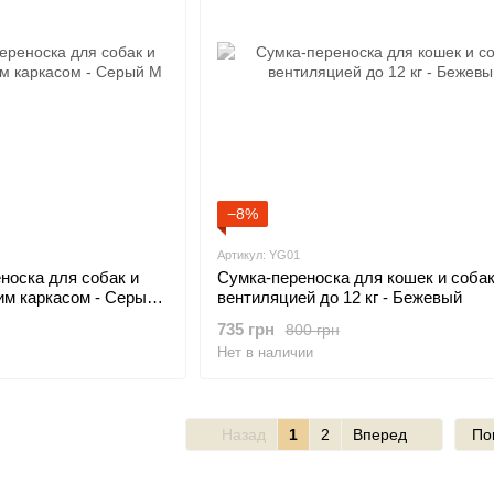
−8%
Артикул: YG01
носка для собак и
Сумка-переноска для кошек и собак
им каркасом - Серый
вентиляцией до 12 кг - Бежевый
735 грн
800 грн
Нет в наличии
Назад
1
2
Вперед
По