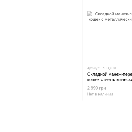
Артикул: TST-QF01
Складной манеж-пере
кошек с металлическ
M
2 999 грн
Нет в наличии