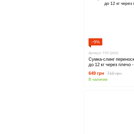
−9%
Артикул: TST-QD01
Сумка-слинг переноск
до 12 кг через плечо 
649 грн
710 грн
В наличии