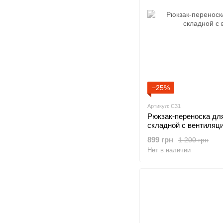
−25%
Артикул: C31
Рюкзак-переноска для
складной с вентиляц
899 грн
1 200 грн
Нет в наличии