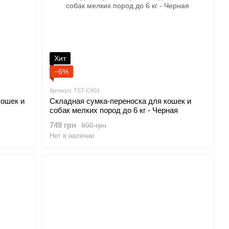
Хит
−6%
Артикул: TST-CX01
кошек и
Складная сумка-переноска для кошек и
собак мелких пород до 6 кг - Черная
749 грн
800 грн
Нет в наличии