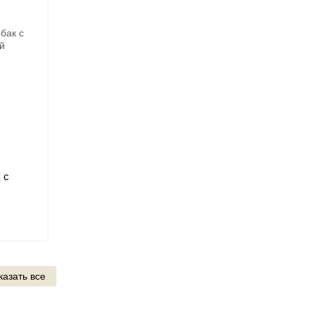
 с
казать все