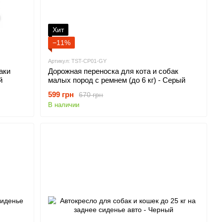
Хит
−11%
Артикул: TST-CP01-GY
аки
Дорожная переноска для кота и собак
й
малых пород с ремнем (до 6 кг) - Серый
599 грн
670 грн
В наличии