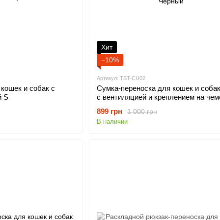
Хит
−10%
Артикул: TST-CU02
кошек и собак с
Сумка-переноска для кошек и собак 
й S
с вентиляцией и креплением на чем
Черный
899 грн
1 000 грн
В наличии