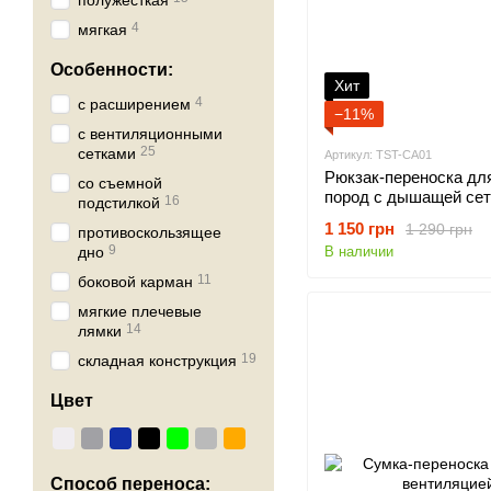
полужесткая
4
мягкая
Особенности:
Хит
4
с расширением
−11%
с вентиляционными
25
сетками
Артикул: TST-CA01
Рюкзак-переноска для
со съемной
пород с дышащей сет
16
подстилкой
1 150 грн
1 290 грн
противоскользящее
9
дно
В наличии
11
боковой карман
мягкие плечевые
14
лямки
19
складная конструкция
Цвет
Способ переноса: