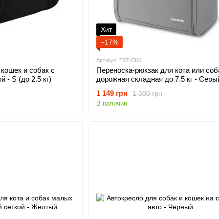
Хит
−17%
Артикул: TST-CI01
кошек и собак с
Переноска-рюкзак для кота или соб
 - S (до 2.5 кг)
дорожная складная до 7.5 кг - Серы
1 149 грн
1 380 грн
В наличии