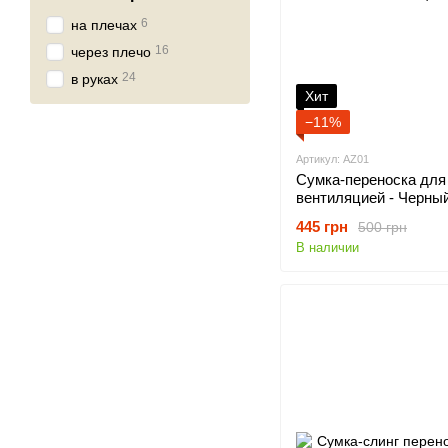
6
на плечах
16
через плечо
24
в руках
Хит
−11%
Артикул: AZ01
Сумка-переноска для 
вентиляцией - Черны
445 грн
500 грн
В наличии