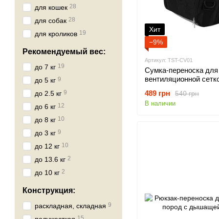
28
для кошек
28
для собак
Хит
19
для кроликов
−9%
Рекомендуемый вес:
Артикул: TST-CV01
19
до 7 кг
Сумка-переноска для 
вентиляционной сеткой
9
до 5 кг
9
489 грн
540 грн
до 2.5 кг
В наличии
12
до 6 кг
10
до 8 кг
9
до 3 кг
10
до 12 кг
2
до 13.6 кг
2
до 10 кг
Конструкция:
9
раскладная, складная
15