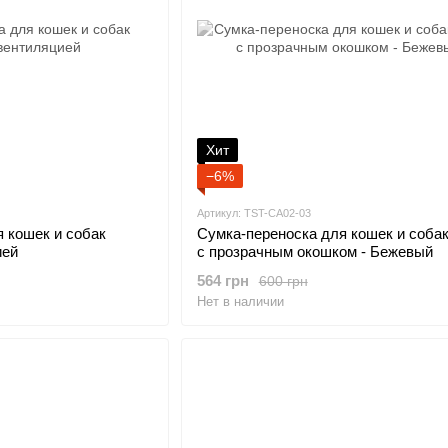
Хит
−6%
Артикул: TST-CA02-03
 кошек и собак
Сумка-переноска для кошек и собак 
ией
с прозрачным окошком - Бежевый
564 грн
600 грн
Нет в наличии