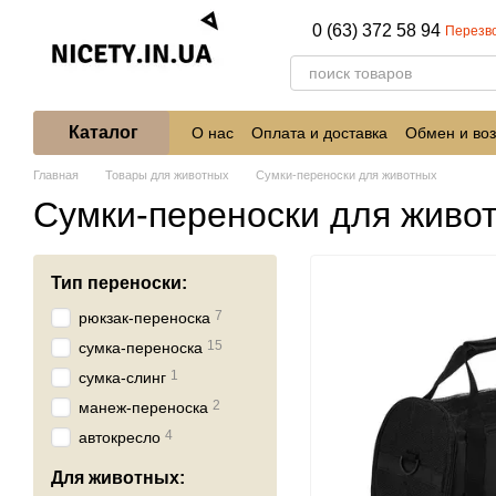
Перейти к основному контенту
0 (63) 372 58 94
Перезв
Каталог
О нас
Оплата и доставка
Обмен и воз
Главная
Товары для животных
Сумки-переноски для животных
Сумки-переноски для живо
Тип переноски:
7
рюкзак-переноска
15
сумка-переноска
1
сумка-слинг
2
манеж-переноска
4
автокресло
Для животных: