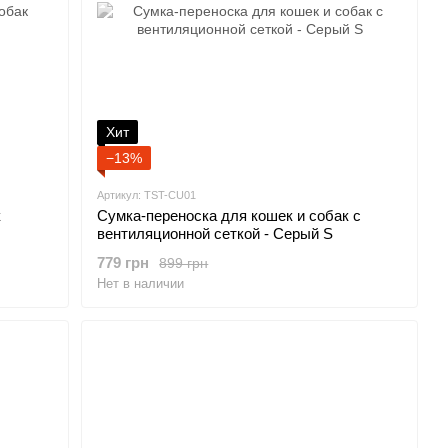
Хит
−13%
Артикул: TST-CU01
к
Сумка-переноска для кошек и собак с
вентиляционной сеткой - Серый S
779 грн
899 грн
Нет в наличии