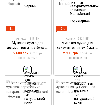
−4%
−19%
Артикул: 1115-BK
Артикул: 9824-BK
Мужская сумка для
Мужская сумка для
документов и ноутбука из
документов и ноутбука из
натуральной кожи Marrant
натуральной кожи Marrant
2 600 грн
2 900 грн
2 700 грн
3 600 грн
- Черный
- Черный
Нет в наличии
Нет в наличии