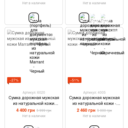
кожи Marrant - Черный
Нет в наличии
Нет в наличии
−27%
−51%
Артикул: 6020
Артикул: 4005
Cумка дорожная мужская
Cумка дорожная мужская
из натуральной кожи
из натуральной кожи -
Marrant - Черный
Черный
4 400 грн
2 460 грн
5 999 грн
5 000 грн
Нет в наличии
Нет в наличии