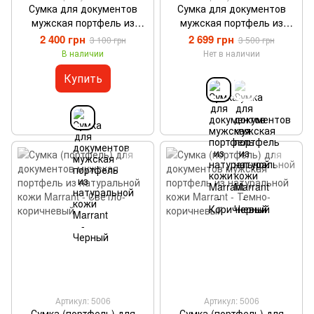
Сумка для документов
Сумка для документов
мужская портфель из
мужская портфель из
натуральной кожи Marrant
натуральной кожи Marrant
2 400 грн
2 699 грн
3 100 грн
3 500 грн
- Черный
- Коричневый
В наличии
Нет в наличии
Купить
Артикул: 5006
Артикул: 5006
Сумка (портфель) для
Сумка (портфель) для