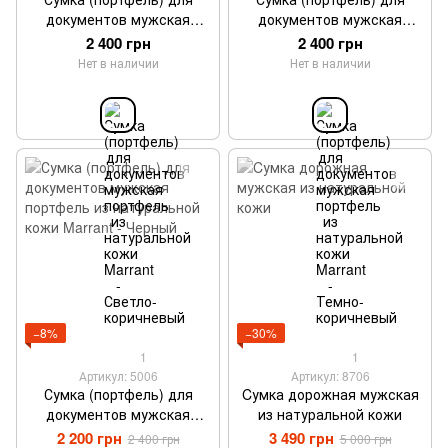
документов мужская
документов мужская
портфель из натуральной
портфель из натуральной
2 400 грн
2 400 грн
кожи Marrant - Светло-
кожи Marrant - Темно-
Нет в наличии
Нет в наличии
коричневый
коричневый
−8%
−30%
1
1
Артикул: 5006
Артикул: 8706
Сумка (портфель) для
Cумка дорожная мужская
документов мужская
из натуральной кожи
портфель из натуральной
2 200 грн
3 490 грн
2 400 грн
5 000 грн