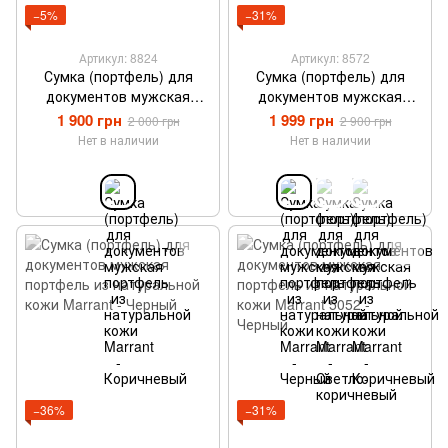
−5%
−31%
Артикул: 8824
Артикул: 8572
Сумка (портфель) для
Сумка (портфель) для
документов мужская
документов мужская
портфель из натуральной
портфель из натуральной
1 900 грн
1 999 грн
2 000 грн
2 900 грн
кожи Marrant - Коричневый
кожи Marrant - Черный
Нет в наличии
Нет в наличии
−36%
−31%