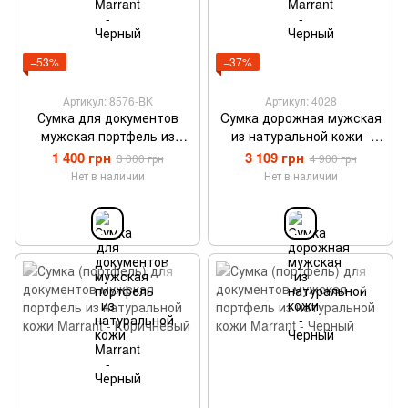
−53%
−37%
Артикул: 8576-BK
Артикул: 4028
Сумка для документов
Cумка дорожная мужская
мужская портфель из
из натуральной кожи -
натуральной кожи Marrant
Черный
1 400 грн
3 109 грн
3 000 грн
4 900 грн
- Черный
Нет в наличии
Нет в наличии