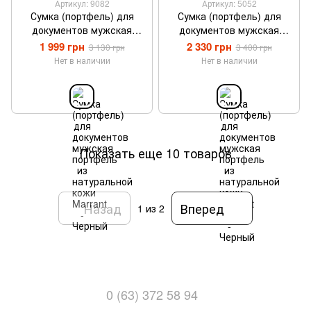
Артикул: 9082
Артикул: 5052
Сумка (портфель) для
Сумка (портфель) для
документов мужская
документов мужская
портфель из натуральной
портфель из натуральной
1 999 грн
2 330 грн
3 130 грн
3 400 грн
кожи Marrant - Черный
кожи Marrant 5052 -
Нет в наличии
Нет в наличии
Черный
Показать еще 10 товаров
Назад
Вперед
1
из 2
0 (63) 372 58 94