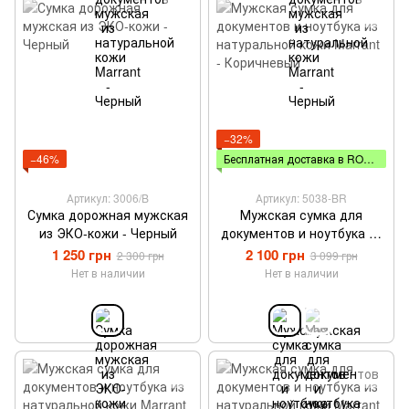
−32%
−46%
Бесплатная доставка в ROZETKA
Артикул: 3006/B
Артикул: 5038-BR
Сумка дорожная мужская
Мужская сумка для
из ЭКО-кожи - Черный
документов и ноутбука из
натуральной кожи Marrant
1 250 грн
2 100 грн
2 300 грн
3 099 грн
- Коричневый
Нет в наличии
Нет в наличии