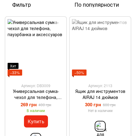
Фильтр
По популярности
Хит
−33%
−50%
Артикул: DB3009
Артикул: 2113
Универсальная сумка-
Ящик для инструментов
чехол для телефона,
AIRAJ 14 дюймов
пауэрбанка и аксессуаров
269 грн
300 грн
400 грн
600 грн
В наличии
Нет в наличии
Купить