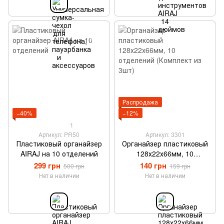
Распродажа
−40%
−12%
1
Артикул: PR50
Артикул: 3301
Пластиковый органайзер
Органайзер пластиковый
AIRAJ на 10 отделений
128х22х66мм, 10
отделений (Комплект из
299 грн
140 грн
500 грн
159 грн
3шт)
Нет в наличии
Нет в наличии