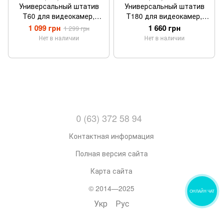
Универсальный штатив
Универсальный штатив
T60 для видеокамер,
T180 для видеокамер,
фотоаппаратов и
фотоаппаратов и
1 099 грн
1 660 грн
1 299 грн
смартфонов
смартфонов
Нет в наличии
Нет в наличии
0 (63) 372 58 94
Контактная информация
Полная версия сайта
Карта сайта
© 2014—2025
ОНЛАЙН ЧАТ
Укр
Рус