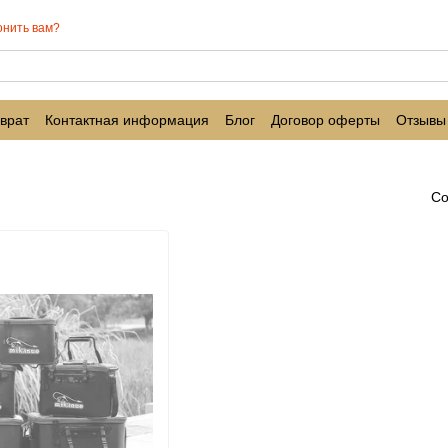
онить вам?
врат
Контактная информация
Блог
Договор оферты
Отзывы
Со