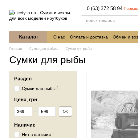
Перейти к основному контенту
0 (63) 372 58 94
Перезв
Каталог
О нас
Оплата и доставка
Обмен и воз
Главная
Сумки для рыбака
Сумки для рыбы
Сумки для рыбы
Раздел
1
Сумки для рыбы
Цена, грн
От Цена, грн
До Цена, грн
OK
Наличие
1
Нет в наличии