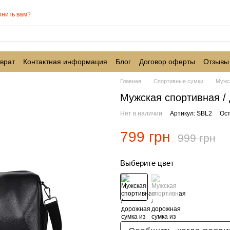
онить вам?
врат
Контактная информация
Блог
Договор оферты
Отзывы
Главная
Спортивные сумки
Мужс
Мужская спортивная /
Нет в наличии
Артикул: SBL2
Ост
799 грн
999 грн
Выберите цвет