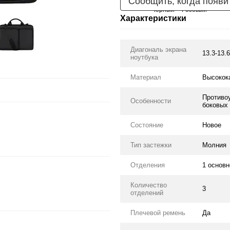
Сообщить, когда появи
Характеристики
Диагональ экрана
13.3-13.6
ноутбука
Материал
Высокок
Противо
Особенности
боковых 
Состояние
Новое
Тип застежки
Молния
Отделения
1 основн
Количество
3
отделений
Плечевой ремень
Да