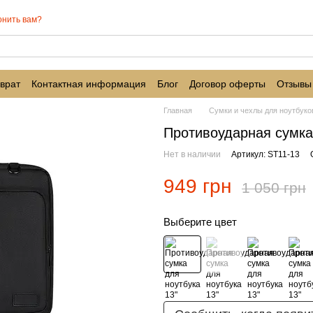
онить вам?
врат
Контактная информация
Блог
Договор оферты
Отзывы
Главная
Cумки и чехлы для ноутбуко
Противоударная сумка
Нет в наличии
Артикул: ST11-13
949 грн
1 050 грн
Выберите цвет