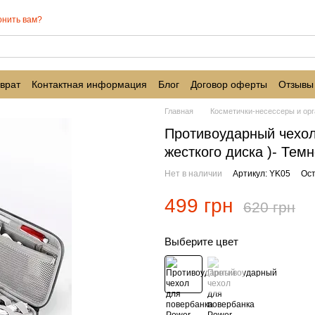
онить вам?
врат
Контактная информация
Блог
Договор оферты
Отзывы
Главная
Косметички-несессеры и ор
Противоударный чехол
жесткого диска )- Тем
Нет в наличии
Артикул: YK05
Ост
499 грн
620 грн
Выберите цвет