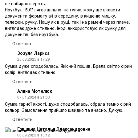
не набирає шерсть.
Ноутбук 15.6" лягає щільно, не гуляє, можу ще вкласти
документи формату а4 в середину, в кишеню мишку,
телефон, ручку. Ношу як в руці, так і на ремені через плече,
виглядає дуже стильно. Іноді використовую як сумку для
документів, без ноутбука.
Ответить
Зозуля Лариса
25.03.2025 в 17:29
Сумка дуже сподобалась. Якісний пошив. Брала світло сірий
колір, виглядає стильно.
Ответить
Алина Мотелюк
07.01.2024 в 21:33
Сумка гарної якості, дуже сподобалась, обрала темно сірий
кольор. Замовлення прийшло швидко та вчасно. Дякую.
Ответить
Гришина Наталья Олександровна
06.09.2023 в 15:12