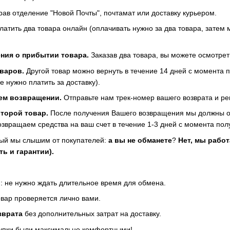
рав отделение "Новой Почты", почтамат или доставку курьером.
атить два товара онлайн (оплачивать нужно за два товара, затем 
ния о прибытии товара.
Заказав два товара, вы можете осмотреть
варов.
Другой товар можно вернуть в течение 14 дней с момента п
е нужно платить за доставку).
ем возвращении.
Отправьте нам трек-номер вашего возврата и ре
второй товар.
После получения Вашего возвращения мы должны осм
звращаем средства на ваш счет в течение 1-3 дней с момента пол
рый мы слышим от покупателей:
а вы не обманете
?
Нет, мы работ
ь и гарантии).
о
: не нужно ждать длительное время для обмена.
вар проверяется лично вами.
зврата
без дополнительных затрат на доставку.
купки были максимально комфортными!