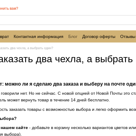
онить вам?
врат
Контактная информация
Блог
Договор оферты
Отзывы
азать два чехла, а выбрать один?
аказать два чехла, а выбрать
: можно ли я сделаю два заказа и выберу на почте оди
 говорили нет. Но не сейчас. С новой опцией от Новой Почты это с
тель может вернуть товар в течение 14 дней бесплатно.
ость заказать товары с возможностью выбора и легко оформить возв
 выбора?
 нашем сайте
- добавьте в корзину несколько вариантов цветов ил
я выбора).