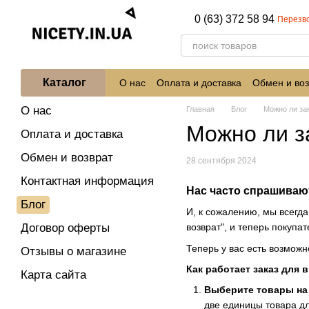
Перейти к основному контенту
0 (63) 372 58 94
Перезв
Каталог
О нас
Оплата и доставка
Обмен и воз
О нас
Главная
Блог
Можно ли зак
Можно ли з
Оплата и доставка
Обмен и возврат
28 сентября 2024
Контактная информация
Нас часто спрашивают
Блог
И, к сожалению, мы всегда
Договор оферты
возврат"
, и теперь покупа
Теперь у вас есть возможн
Отзывы о магазине
Как работает заказ для
Карта сайта
Выберите товары на
две единицы товара дл