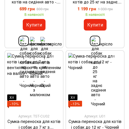
котів на сидіння авто -
котів до 25 кг на заднє
Чорний
сидіння авто - Чорний
699 грн
1 199 грн
800 грн
1 330 грн
В наявності
В наявності
Купити
Купити
Хіт
Хіт
−10%
−13%
Артикул: TST-CU02
Артикул: IJ01
Сумка-переноска для котів
Сумка-переноска для котів
і собак до 7 кг з
і собак до 12 кг - Чорний