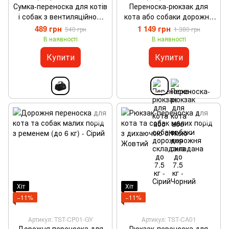
Сумка-переноска для котів
Переноска-рюкзак для
і собак з вентиляційною
кота або собаки дорожня
сіткою - S (до 2.5 кг)
складана до 7.5 кг - Сірий
489 грн
1 149 грн
540 грн
1 380 грн
В наявності
В наявності
Купити
Купити
Хіт
Хіт
−11%
−11%
Артикул: TST-CP01-GY
Артикул: TST-CA01
Дорожня переноска для
Рюкзак-переноска для