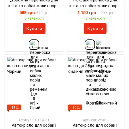
кота та собак малих порід
кота та собак малих порід
з ременем (до 6 кг) - Сірий
з дихаючою сіткою -
599 грн
1 150 грн
670 грн
1 290 грн
Жовтий
В наявності
В наявності
Купити
Купити
−13%
−10%
Артикул: TST-CG01
Артикул: WS01
Автокрісло для собак і
Автокрісло для собак і