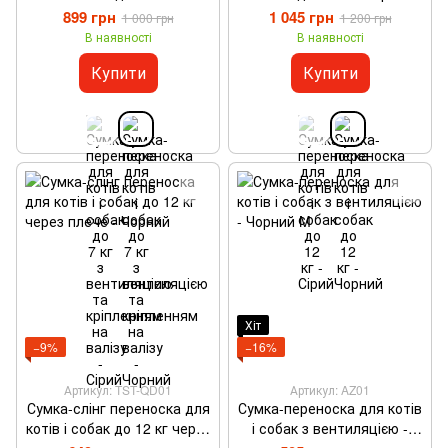
вентиляцією та кріпленням
899 грн
1 045 грн
1 000 грн
1 200 грн
на валізу - Чорний
В наявності
В наявності
Купити
Купити
Хіт
−9%
−16%
Артикул: TST-QD01
Артикул: AZ01
Сумка-слінг переноска для
Сумка-переноска для котів
котів і собак до 12 кг через
і собак з вентиляцією -