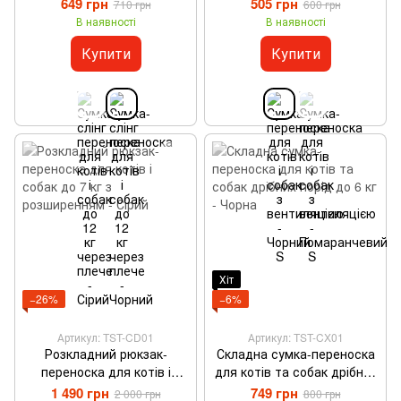
плече - Чорний
Чорний M
649 грн
505 грн
710 грн
600 грн
В наявності
В наявності
Купити
Купити
Хіт
−26%
−6%
Артикул: TST-CD01
Артикул: TST-CX01
Розкладний рюкзак-
Складна сумка-переноска
переноска для котів і
для котів та собак дрібних
собак до 7 кг з
порід до 6 кг - Чорна
1 490 грн
749 грн
2 000 грн
800 грн