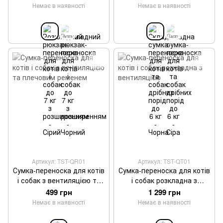
розширенням - Сірий
Немає в наявності
Немає в наявності
Артикул: TST-QR01
Артикул: TST-QT01
Сумка-переноска для котів
Сумка-переноска для котів
і собак з вентиляцією та
і собак розкладна з
плечовим ременем
вентиляцією
499 грн
1 299 грн
Немає в наявності
Немає в наявності