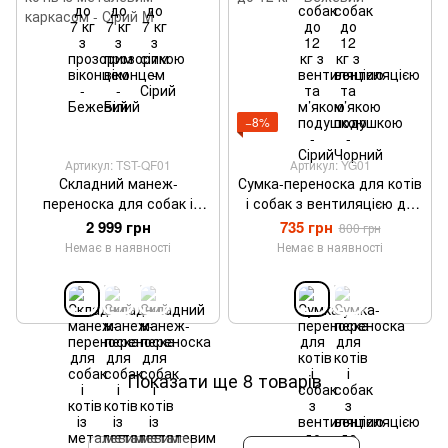
−8%
Артикул: TST-QF01
Артикул: YG01
Складний манеж-
Сумка-переноска для котів
переноска для собак і
і собак з вентиляцією до
котів із металевим
12 кг - Бежевий
2 999 грн
735 грн
800 грн
каркасом - Сірий M
Немає в наявності
Немає в наявності
Показати ще 8 товарів