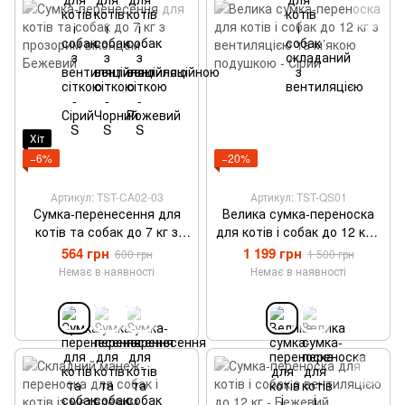
Хіт
−6%
−20%
Артикул: TST-CA02-03
Артикул: TST-QS01
Сумка-перенесення для
Велика сумка-переноска
котів та собак до 7 кг з
для котів і собак до 12 кг з
прозорим віконцем -
вентиляцією та м’якою
564 грн
1 199 грн
600 грн
1 500 грн
Бежевий
подушкою - Сірий
Немає в наявності
Немає в наявності