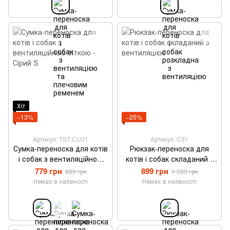
Хіт
−13%
−25%
Артикул: TST-CU01
Артикул: C31
Сумка-переноска для котів
Рюкзак-переноска для
і собак з вентиляційною
котів і собак складаний з
сіткою - Сірий S
вентиляцією
779 грн
899 грн
899 грн
1 200 грн
Немає в наявності
Немає в наявності