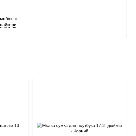
мобільні
анайзери