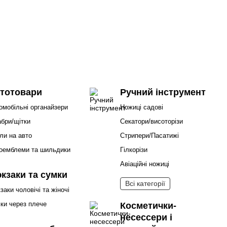
тотовари
Ручний інструмент
омобільні органайзери
Ножиці садові
бри/щітки
Секатори/висоторізи
ли на авто
Стрипери/Пасатижі
оемблеми та шильдики
Гілкорізи
Авіаційні ножиці
кзаки та сумки
Всі категорії
заки чоловічі та жіночі
ки через плече
Косметички-
несессери і