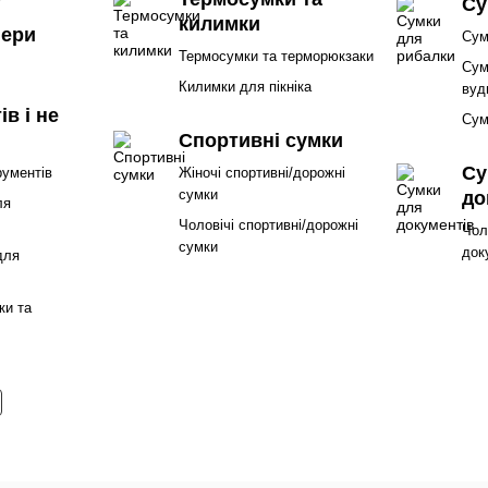
Су
килимки
пери
Сум
Термосумки та терморюкзаки
Сум
Килимки для пікніка
вуд
ів і не
Сум
Спортивні сумки
Су
рументів
Жіночі спортивні/дорожні
сумки
до
ля
Чоловічі спортивні/дорожні
Чол
сумки
док
для
ки та