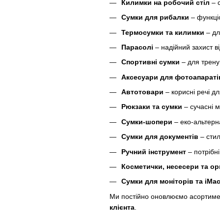
Килимки на робочий стіл
– с
Сумки для рибалки
– функціо
Термосумки та килимки
– дл
Парасолі
– надійний захист в
Спортивні сумки
– для трену
Аксесуари для фотоапараті
Автотовари
– корисні речі для
Рюкзаки та сумки
– сучасні м
Сумки-шопери
– еко-альтерн
Сумки для документів
– стил
Ручний інструмент
– потрібні
Косметички, несесери та ор
Сумки для моніторів та iMa
Ми постійно оновлюємо асортимен
клієнта
.