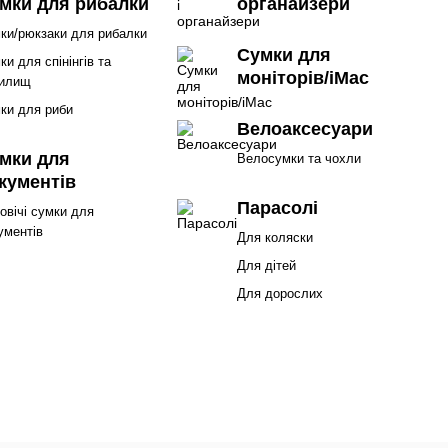
мки для рибалки
органайзери
ки/рюкзаки для рибалки
Сумки для
ки для спінінгів та
моніторів/iMac
илищ
ки для риби
Велоаксесуари
мки для
Велосумки та чохли
кументів
Парасолі
овічі сумки для
ументів
Для коляски
Для дітей
Для дорослих