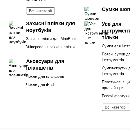
Сумки шо
Всі категорії
Захисні плівки для
Усе для
ноутбуків
інструмент
тільки
Захисні плівки для MacBook
Сумки для інст
Універсальні захисні плівки
Поясні сумки д
інструментів
Аксесуари для
планшетів
Сумки-скрутки 
інструментів
Чохли для планшетів
Пластикові ящи
Чохли для iPad
органайзери
Робочі фартухи
Всі категорії