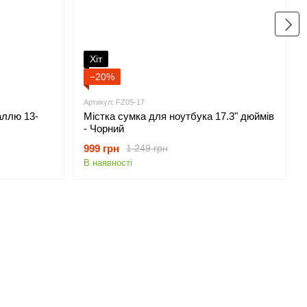
Хіт
−20%
Артикул: FZ05-17
аллю 13-
Містка сумка для ноутбука 17.3" дюймів
- Чорний
999 грн
1 249 грн
В наявності