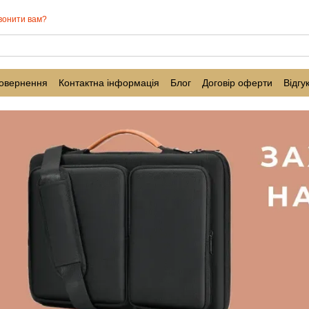
вонити вам?
повернення
Контактна інформація
Блог
Договір оферти
Відгу