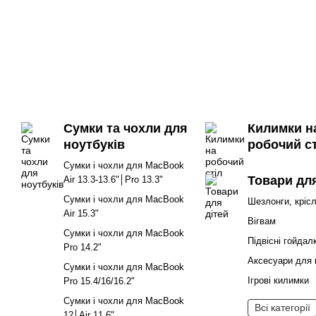
Сумки та чохли для
Килимки н
ноутбуків
робочий ст
Сумки і чохли для MacBook
Товари для
Air 13.3-13.6"│Pro 13.3"
Сумки і чохли для MacBook
Шезлонги, кріс
Air 15.3"
Вігвам
Сумки і чохли для MacBook
Підвісні гойдал
Pro 14.2"
Аксесуари для 
Сумки і чохли для MacBook
Ігрові килимки
Pro 15.4/16/16.2"
Сумки і чохли для MacBook
Всі категорії
12│Air 11.6"