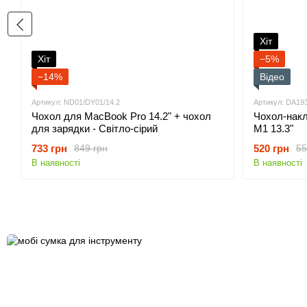
Хіт
Хіт
−5%
−14%
Відео
Артикул: ND01/DY01/14.2
Артикул: DA19
Чохол для MacBook Pro 14.2" + чохол
Чохол-накл
для зарядки - Світло-сірий
M1 13.3"
733 грн
520 грн
849 грн
55
В наявності
В наявності