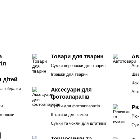
а
Товари для тварин
Ав
іл
Сумки-переноски для тварин
Авт
Іграшки для тварин
Шва
 дітей
Чох
ла-гойдалки
Аксесуари для
Авт
фотоапаратів
ки
Сумки для фотоаппаратів
Рю
коляски
Штативи для камер
Рюк
Сумки та чохли для штативів
Сум
Термосумки та