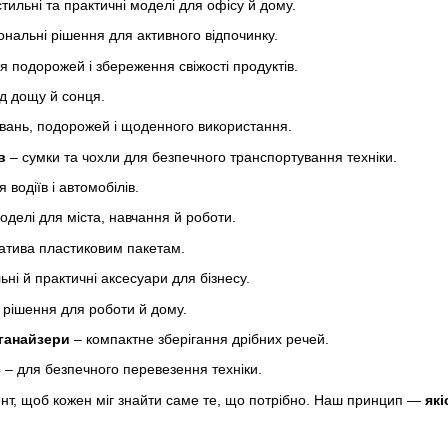
тильні та практичні моделі для офісу й дому.
нальні рішення для активного відпочинку.
я подорожей і збереження свіжості продуктів.
ід дощу й сонця.
вань, подорожей і щоденного використання.
в
– сумки та чохли для безпечного транспортування техніки.
 водіїв і автомобілів.
оделі для міста, навчання й роботи.
атива пластиковим пакетам.
ьні й практичні аксесуари для бізнесу.
 рішення для роботи й дому.
ганайзери
– компактне зберігання дрібних речей.
c
– для безпечного перевезення техніки.
т, щоб кожен міг знайти саме те, що потрібно. Наш принцип —
які