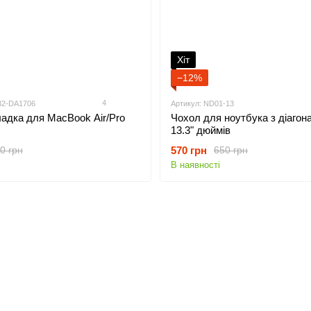
Хіт
−12%
4
32-DA1706
Артикул: ND01-13
адка для MacBook Air/Pro
Чохол для ноутбука з діагон
13.3" дюймів
570 грн
0 грн
650 грн
В наявності