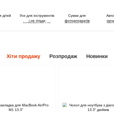
я дітей
Усе для інструментів
Сумки для
Авто
і не тільки
фотоаппаратів
орг
Хіти продажу
Розпродаж
Новинки