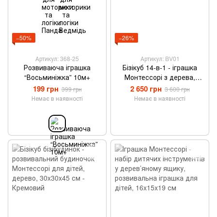
−50%
−26%
Артикул: 368-25
Артикул: BV01
Розвиваюча іграшка
Бізікуб 14-в-1 - іграшка
“Восьминіжка” 10м+
Монтессорі з дерева,
розвивальний куб для
199 грн
2 650 грн
399 грн
3 600 грн
дітей від 12 місяців
Немає в наявності
Немає в наявності