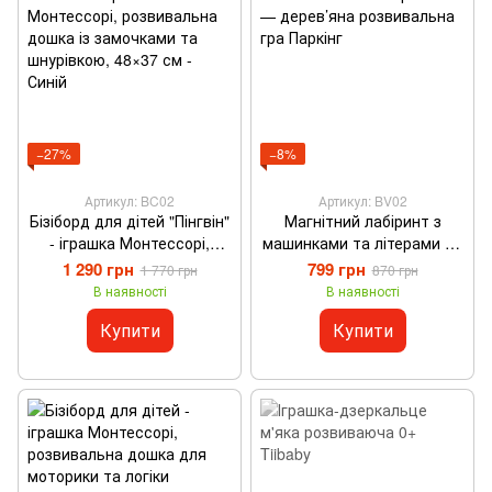
−27%
−8%
Артикул: BC02
Артикул: BV02
Бізіборд для дітей "Пінгвін"
Магнітний лабіринт з
- іграшка Монтессорі,
машинками та літерами 3+
розвивальна дошка із
— дерев’яна розвивальна
1 290 грн
799 грн
1 770 грн
870 грн
замочками та шнурівкою,
гра Паркінг
В наявності
В наявності
48×37 см - Синій
Купити
Купити