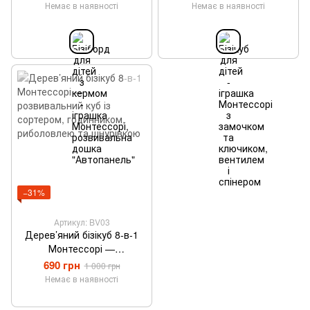
дошка "Автопанель"
спінером
Немає в наявності
Немає в наявності
−31%
Артикул: BV03
Дерев’яний бізікуб 8-в-1
Монтессорі —
розвивальний куб із
690 грн
1 000 грн
сортером, годинником,
Немає в наявності
риболовлею та шнурівкою