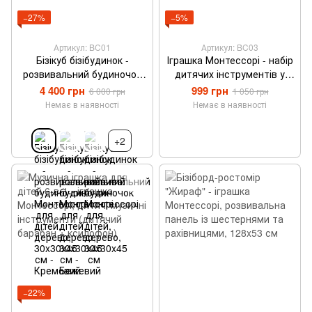
−27%
−5%
Артикул: BC01
Артикул: BC03
Бізікуб бізібудинок -
Іграшка Монтессорі - набір
розвивальний будиночок
дитячих інструментів у
Монтессорі для дітей,
дерев’яному ящику,
4 400 грн
999 грн
6 000 грн
1 050 грн
дерево, 30x30x45 см -
розвивальна іграшка для
Немає в наявності
Немає в наявності
Кремовий
дітей, 16x15x19 см
+2
−22%