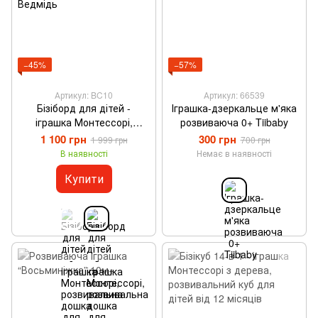
−45%
−57%
Артикул: BC10
Артикул: 66539
Бізіборд для дітей -
Іграшка-дзеркальце м'яка
іграшка Монтессорі,
розвиваюча 0+ Tiibaby
розвивальна дошка для
1 100 грн
300 грн
1 999 грн
700 грн
моторики та логіки
В наявності
Немає в наявності
Ведмідь
Купити