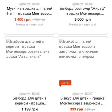
Артикул: BC05
Артикул: BC06
Музична іграшка для дітей
Бізіборд-ростомір "Жираф"
6-в-1 - іграшка Монтессорі,
- іграшка Монтессорі,
дитячі музичні
розвивальна панель із
1 400 грн
3 000 грн
1 790 грн
інструменти (дитячий
шестернями та
Немає в наявності
Немає в наявності
барабан + ксилофон)
рахівницями, 128x53 см
−32%
Артикул: BC08
Артикул: BC07
Бізіборд для дітей з
Бізікуб для дітей - іграшка
кермом - іграшка
Монтессорі з замочком та
Монтессорі, розвивальна
ключиком, вентилем і
1 199 грн
399 грн
589 грн