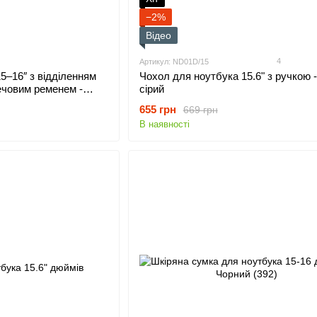
−2%
Відео
4
Артикул: ND01D/15
5–16″ з відділенням
Чохол для ноутбука 15.6" з ручкою 
ечовим ременем -
сірий
655 грн
669 грн
В наявності