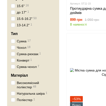
Артикул: ST11-15
16
15.6"
Протиударна сумка дл
1
до 17"
дюймів
50
15.6-16.2"
899 грн
1 050 грн
В наявності
1
13-14.2"
Тип
17
Сумка
18
Чохол
1
Сумка-рюкзак
1
Конверт
7
Сумка-чохол
Матеріал
Високоякісний
48
поліестер
1
Натуральна шкіра
−53%
1
Поліестер
Відео