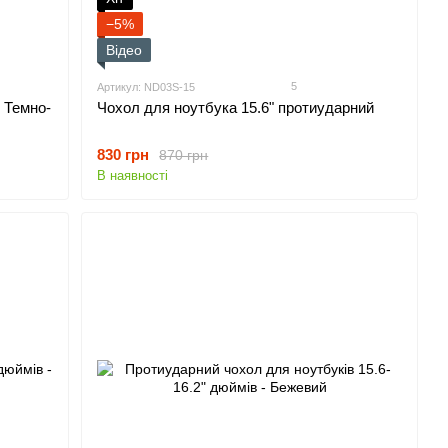
−5%
Відео
5
Артикул: ND03S-15
- Темно-
Чохол для ноутбука 15.6" протиударний
830 грн
870 грн
В наявності