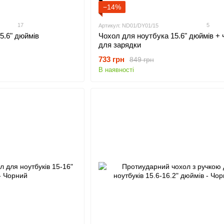
−14%
17
5
Артикул: ND01/DY01/15
5.6" дюймів
Чохол для ноутбука 15.6" дюймів + 
для зарядки
733 грн
849 грн
В наявності