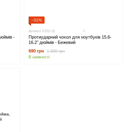
−31%
1
Артикул: FZ01-15
юймів -
Протиударний чохол для ноутбуків 15.6-
16.2" дюймів - Бежевий
690 грн
1 000 грн
В наявності