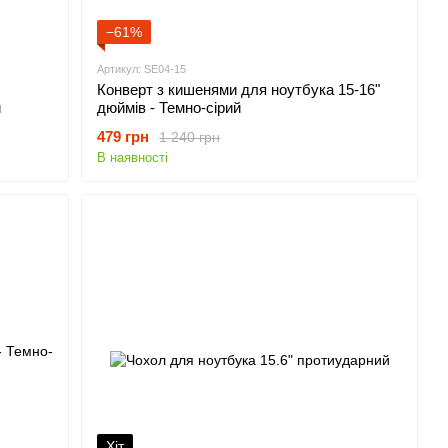
−61%
Артикул: SE04-15
Конверт з кишенями для ноутбука 15-16"
й
дюймів - Темно-сірий
479 грн
1 240 грн
В наявності
Хіт