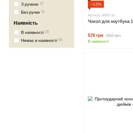
37
З ручкою
−12%
11
Без ручки
Артикул: ND01-15
Чохол для ноутбука 1
Наявність
20
В наявності
570 грн
650 грн
44
Немає в наявності
В наявності