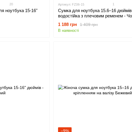
20
1
Артикул: FZ06-15
я ноутбука 15-16"
Сумка для ноутбука 15.6–16 дюймів
водостійка з плечовим ременем - Ч
1 188 грн
1 409 грн
В наявності
−9%