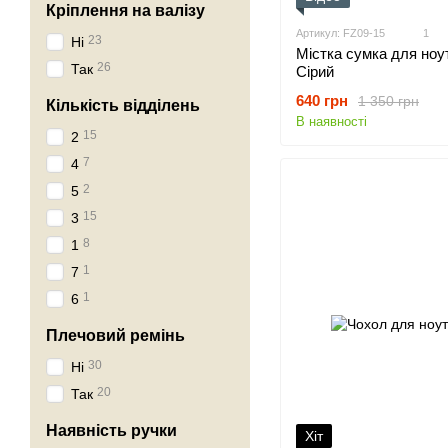
Кріплення на валізу
Артикул: FZ09-15
1
23
Ні
Містка сумка для ноут
26
Так
Сірий
640 грн
1 350 грн
Кількість відділень
В наявності
15
2
7
4
2
5
15
3
8
1
1
7
1
6
Плечовий ремінь
30
Ні
20
Так
Наявність ручки
Хіт