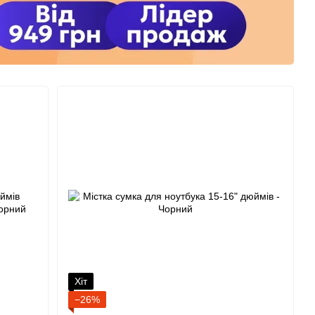
Хіт
−26%