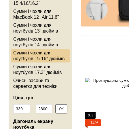
15.4/16/16.2"
Сумки і чохли для
MacBook 12│Air 11.6"
Сумки і чохли для
ноутбуків 13" дюймів
Сумки і чохли для
ноутбуків 14" дюймів
Сумки і чохли для
ноутбуків 15-16" дюймів
Сумки і чохли для
ноутбуків 17.3" дюймів
Очисні засоби та
серветки для техніки
Ціна, грн
Від Ціна, грн
До Ціна, грн
ОК
Хіт
Діагональ екрану
−14%
ноутбука