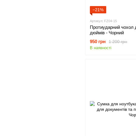
−21%
Артикул: FZ04-15
Протиударний чохол д
дюймів - Чорний
950 грн
1 200 грн
В наявності