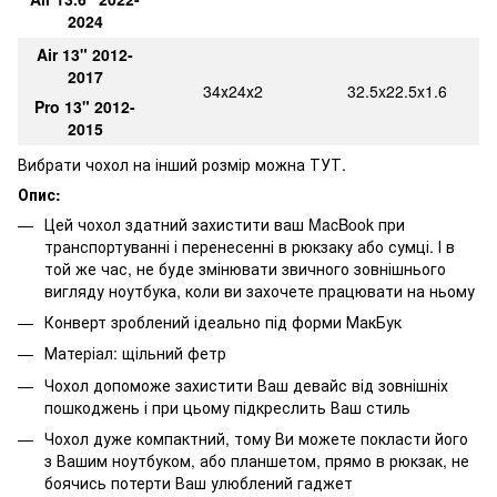
2024
Air 13" 2012-
2017
34х24х2
32.5x22.5x1.6
Pro 13" 2012-
2015
Вибрати чохол на інший розмір можна
ТУТ.
Опис:
Цей чохол здатний захистити ваш MacBook при
транспортуванні і перенесенні в рюкзаку або сумці. І в
той же час, не буде змінювати звичного зовнішнього
вигляду ноутбука, коли ви захочете працювати на ньому
Конверт зроблений ідеально під форми МакБук
Матеріал: щільний фетр
Чохол допоможе захистити Ваш девайс від зовнішніх
пошкоджень і при цьому підкреслить Ваш стиль
Чохол дуже компактний, тому Ви можете покласти його
з Вашим ноутбуком, або планшетом, прямо в рюкзак, не
боячись потерти Ваш улюблений гаджет