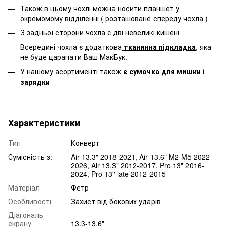
Також в цьому чохлі можна носити планшет у
окремомому відділенні ( розташоване спереду чохла )
З задньої сторони чохла є дві невеликі кишені
Всередині чохла є додаткова
тканинна підкладка
, яка
не буде царапати Ваш МакБук.
У нашому асортименті також
є сумочка для мишки і
зарядки
Характеристики
Тип
Конверт
Сумісність з:
Air 13.3" 2018-2021, Air 13.6" M2-M5 2022-
2026, Air 13.3" 2012-2017, Pro 13" 2016-
2024, Pro 13" late 2012-2015
Матеріал
Фетр
Особливості
Захист від бокових ударів
Діагональ
екрану
13.3-13.6"