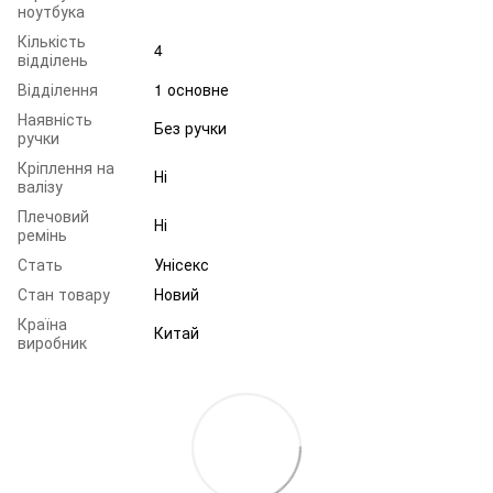
ноутбука
Кількість
4
відділень
Відділення
1 основне
Наявність
Без ручки
ручки
Кріплення на
Ні
валізу
Плечовий
Ні
ремінь
Стать
Унісекс
Стан товару
Новий
Країна
Китай
виробник