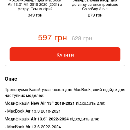
Air 13.3" M1 2018-2020 (2021) з
догляду за електронікою
A
фетру- Темно-сірий
ColorWay 3-в-1
349 грн
279 грн
597 грн
628 грн
Купити
Опис
Пропонуємо Вашій увазі чохол для MacBook, який підійде для
наступних моделей:
Модифікація
New Air 13" 2018-2021
підходить для:
- MacBook Air 13.3 2018-2021
Модифікація
Air 13.6" 2022-2024
підходить для:
- MacBook Air 13.6 2022-2024