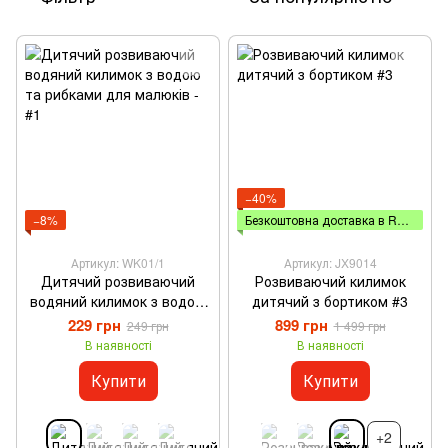
−40%
−8%
Безкоштовна доставка в ROZETKA
Артикул: WK01/1
Артикул: JX9014
Дитячий розвиваючий
Розвиваючий килимок
водяний килимок з водою
дитячий з бортиком #3
та рибками для малюків -
229 грн
899 грн
249 грн
1 499 грн
#1
В наявності
В наявності
Купити
Купити
+2