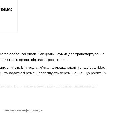
ів/iMac
магає особливої уваги. Спеціальні сумки для транспортування
 інших пошкоджень під час перевезення.
ішніх впливів. Внутрішня м'яка підкладка гарантує, що ваш iMac
учки та додаткові ремені полегшують переміщення, що робить їх
ймових. Вони також можуть мати додаткові відділення для
зовані захисні сумки. Вони дозволять вам уникнути пошкоджень
Контактна інформація