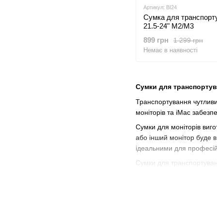
Артикул: BI24
Сумка для транспортува
21.5-24" M2/M3
899 грн
1 299 грн
Немає в наявності
Сумки для транспортув
Транспортування чутливих
моніторів та iMac забезп
Сумки для моніторів вигот
або інший монітор буде в
ідеальними для професій
Сумки для транспортуван
аксесуарів, таких як клав
Якщо ви шукаєте надійне
і продовжити термін експл