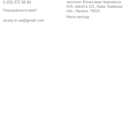
0 (63) 372 58 94
проспект В'ячеслава Чорновола
63А, кімната 101, Львів, Львівська
Передзвонити вам?
обл., Україна, 79020
Мапа проїзду
nicety.in.ua@gmail.com