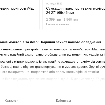
Артикул: BI27
ння моніторів iMac
Сумка для транспортування монітор
24-27" (66х46 см)
1 399 грн
1 560 грн
Немає в наявності
ання моніторів та iMac: Надійний захист вашого обладнання
 електронних пристроїв, таких як монітори та комп’ютери iMac, ви
ечують надійний захист вашого обладнання від подряпин, ударів та
овлені з міцних матеріалів, які надійно захищають техніку від зовн
 безпеці навіть під час транспортування в умовах дороги. Зручні р
ного використання, подорожей або переміщень офісної техніки.
ня iMac підходять для різних моделей, від 21.5-дюймових до 27-дю
іатура, миша та кабелі.
 рішення для транспортування монітора чи iMac, обирайте спеціалі
уатації техніки.
Каталог
Клієнтам