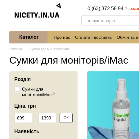
Перейти до основного контенту
0 (63) 372 58 94
Передз
Каталог
Про нас
Оплата і доставка
Обмін та 
Головна
Сумки для моніторів/iMac
Сумки для моніторів/iMac
Розділ
Сумки для
2
моніторів/iMac
Ціна, грн
Від Ціна, грн
До Ціна, грн
ОК
Наявність