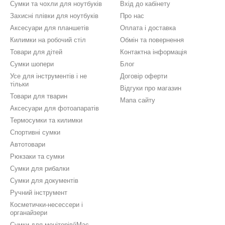
Сумки та чохли для ноутбуків
Вхід до кабінету
Захисні плівки для ноутбуків
Про нас
Аксесуари для планшетів
Оплата і доставка
Килимки на робочий стіл
Обмін та повернення
Товари для дітей
Контактна інформація
Сумки шопери
Блог
Усе для інструментів і не
Договір оферти
тільки
Відгуки про магазин
Товари для тварин
Мапа сайту
Аксесуари для фотоапаратів
Термосумки та килимки
Спортивні сумки
Автотовари
Рюкзаки та сумки
Сумки для рибалки
Сумки для документів
Ручний інструмент
Косметички-несессери і
органайзери
Сумки для моніторів/iMac