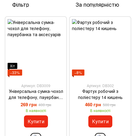
Фільтр
За популярністю
Хіт
−33%
−8%
Артикул: DB3009
Артикул: DB302
Універсальна сумка-чохол
Фартух робочий з
для телефону, пауербанка
поліестеру 14 кишень
та аксесуарів
269 грн
460 грн
400 грн
500 грн
В наявності
В наявності
Купити
Купити