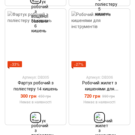
−33%
−27%
Артикул: DB305
Артикул: DB306
Фартух робочий з
Робочий жилет з
поліестеру 14 кишень
кишенями для
інструментів
300 грн
720 грн
450 грн
990 грн
Немає в наявності
Немає в наявності