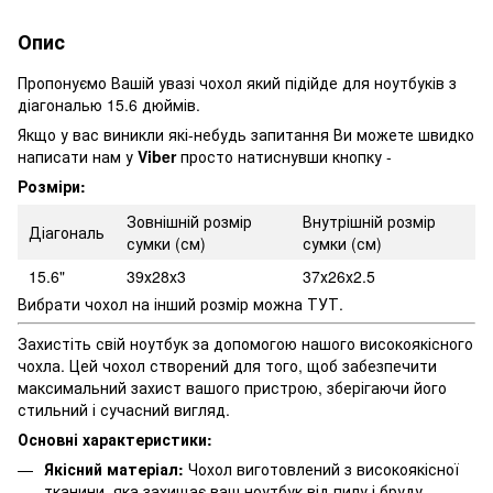
Опис
Пропонуємо Вашій увазі чохол який підійде для ноутбуків з
діагональю 15.6 дюймів.
Якщо у вас виникли які-небудь запитання Ви можете швидко
написати нам у
Viber
просто натиснувши кнопку -
Розміри:
Зовнішній розмір
Внутрішній розмір
Діагональ
сумки (см)
сумки (см)
15.6"
39х28х3
37х26х2.5
Вибрати чохол на інший розмір можна
ТУТ.
Захистіть свій ноутбук за допомогою нашого високоякісного
чохла. Цей чохол створений для того, щоб забезпечити
максимальний захист вашого пристрою, зберігаючи його
стильний і сучасний вигляд.
Основні характеристики:
Якісний матеріал:
Чохол виготовлений з високоякісної
тканини, яка захищає ваш ноутбук від пилу і бруду,