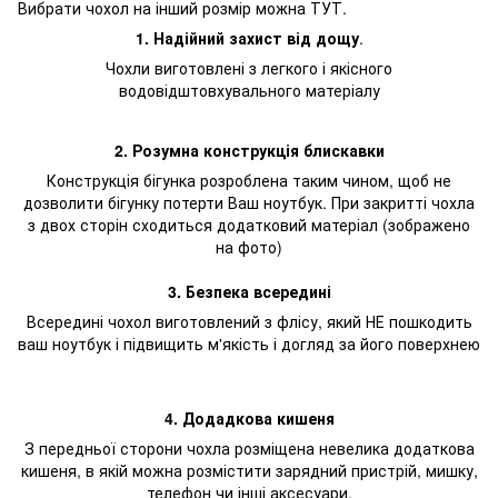
Вибрати чохол на інший розмір можна
ТУТ.
1. Надійний захист від дощу
.
Чохли виготовлені з легкого і якісного
водовідштовхувального матеріалу
2. Розумна конструкція блискавки
Конструкція бігунка розроблена таким чином, щоб не
дозволити бігунку потерти Ваш ноутбук. При закритті чохла
з двох сторін сходиться додатковий матеріал (зображено
на фото)
3. Безпека всередині
Всередині чохол виготовлений з флісу, який НЕ пошкодить
ваш ноутбук і підвищить м'якість і догляд за його поверхнею
4. Додадкова кишеня
З передньої сторони чохла розміщена невелика додаткова
кишеня, в якій можна розмістити зарядний пристрій, мишку,
телефон чи інші аксесуари.