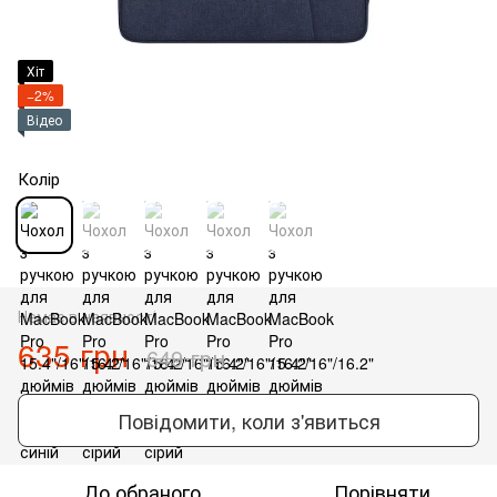
Хіт
−2%
Відео
Колір
Немає в наявності
635 грн
649 грн
Повідомити, коли з'явиться
До обраного
Порівняти