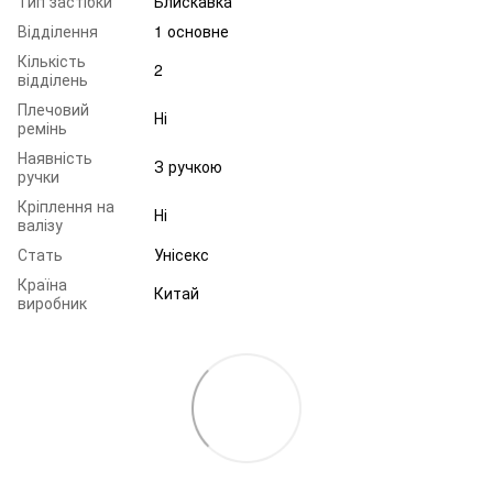
Тип застібки
Блискавка
Відділення
1 основне
Кількість
2
відділень
Плечовий
Ні
ремінь
Наявність
З ручкою
ручки
Кріплення на
Ні
валізу
Стать
Унісекс
Країна
Китай
виробник