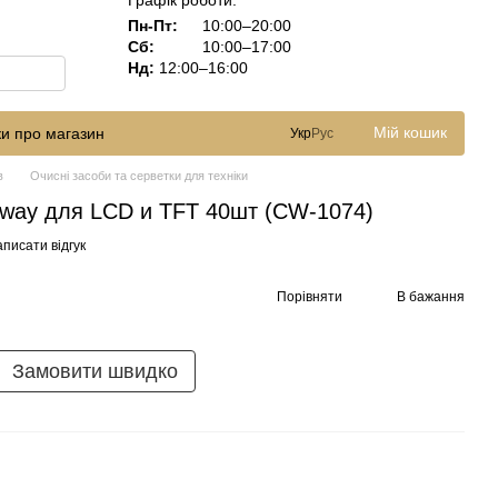
Графік роботи:
Пн-Пт:
10:00–20:00
Сб:
10:00–17:00
Нд:
12:00–16:00
Мій кошик
ки про магазин
Укр
Рус
в
Очисні засоби та серветки для техніки
rway для LCD и TFT 40шт (CW-1074)
писати відгук
Порівняти
В бажання
Замовити швидко