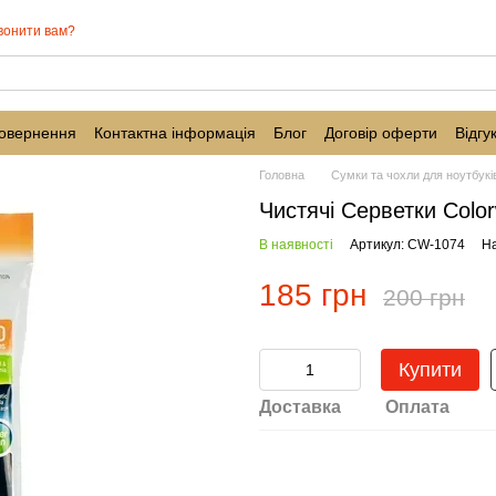
вонити вам?
повернення
Контактна інформація
Блог
Договір оферти
Відгу
Головна
Сумки та чохли для ноутбукі
Чистячі Серветки Colo
В наявності
Артикул: CW-1074
На
185 грн
200 грн
Купити
Доставка
Оплата