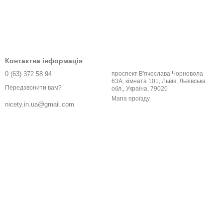
Контактна інформація
0 (63) 372 58 94
проспект В'ячеслава Чорновола
63А, кімната 101, Львів, Львівська
Передзвонити вам?
обл., Україна, 79020
Мапа проїзду
nicety.in.ua@gmail.com