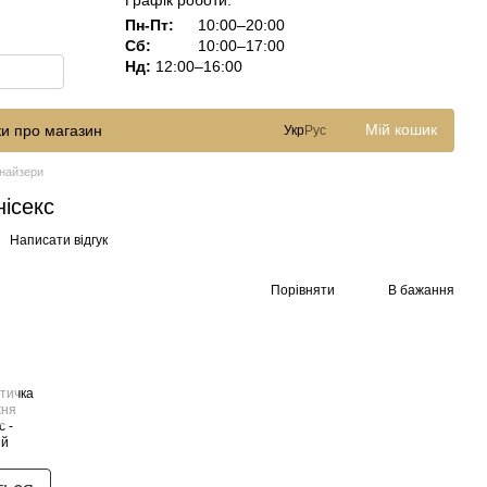
Графік роботи:
Пн-Пт:
10:00–20:00
Сб:
10:00–17:00
Нд:
12:00–16:00
Мій кошик
ки про магазин
Укр
Рус
анайзери
ісекс
Написати відгук
Порівняти
В бажання