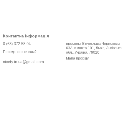
Контактна інформація
0 (63) 372 58 94
проспект В'ячеслава Чорновола
63А, кімната 101, Львів, Львівська
Передзвонити вам?
обл., Україна, 79020
Мапа проїзду
nicety.in.ua@gmail.com