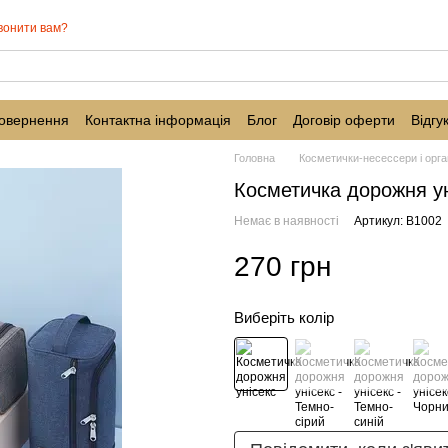
вонити вам?
повернення
Контактна інформація
Блог
Договір оферти
Відгу
Головна
Косметички-несессери і орг
Косметичка дорожня ун
Немає в наявності
Артикул: B1002
270 грн
Виберіть колір