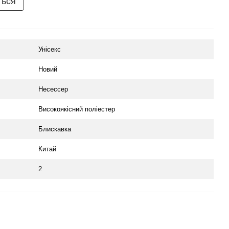
ться
Унісекс
Новий
Несессер
Високоякісний поліестер
Блискавка
Китай
2