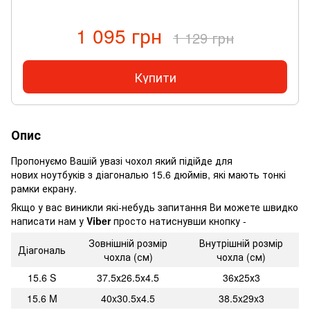
1 095 грн
1 129 грн
Купити
Опис
Пропонуємо Вашій увазі чохол який підійде для
нових ноутбуків з діагональю 15.6 дюймів, які мають тонкі
рамки екрану.
Якщо у вас виникли які-небудь запитання Ви можете швидко
написати нам у
Viber
просто натиснувши кнопку -
Зовнішній розмір
Внутрішній розмір
Діагональ
чохла (см)
чохла (см)
15.6 S
37.5х26.5х4.5
36х25х3
15.6 M
40x30.5x4.5
38.5x29x3