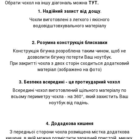
Обрати чохол на іншу діагональ можна
ТУТ.
1. Надійний захист від дощу
.
Чохли виготовлені з легкого і якісного
водовідштовхувального матеріалу
2. Розумна конструкція блискавки
Конструкція бігунка розроблена таким чином, щоб не
дозволити бігунку потерти Ваш ноутбук.
При закритті чохла з двох сторін сходиться додатковий
матеріал (зображено на фото)
3. Безпека всередині - це протиударний чохол
Всередині чохол виготовлений щільного матеріалу по
всьому периметру чохла - на 360°, який захистить Ваш
ноутбук від падінь.
4. Додадкова кишеня
З передньої сторони чохла розміщена містка додаткова
кишеня, в якій можна розмістити зарядний пристрій, мишку,