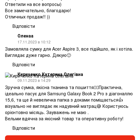
Ответили на все вопросы)
Все замечательно, благодарю!
Отличных продаж!! ))
Відповісти
Оленаа
17.11.2023 в 10:12
Замовляла сумку для Acer Aspire 3, все підійшло, як і хотіла.
Виглядає дуже гарно. Дякую🙂
Відповісти
Кириченко Катерина Олегівна
09.11.2023 в 14:29
Зручна сумка, якісна тканина та пошиття❤️‍🔥Практична,
ідеально пасує для Samsung Galaxy Book 2 Pro з діагоналлю
15,6, та ще й невеличка папка з доками поміщається👍
візуально не виглядає як надувний матрац😅 Користуюсь
орієнтовно місяць. Зауважень не маю .
Вельми вдячна за якісний товар та оперативну роботу!
Відповісти