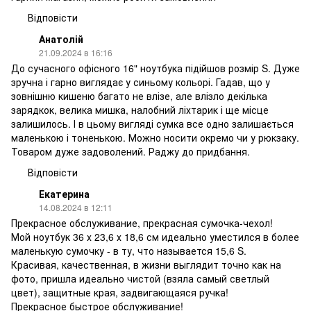
Відповісти
Анатолій
21.09.2024 в 16:16
До сучасного офісного 16" ноутбука підійшов розмір S. Дуже
зручна і гарно виглядає у синьому кольорі. Гадав, що у
зовнішню кишеню багато не влізе, але влізло декілька
зарядкок, велика мишка, налобний ліхтарик і ще місце
залишилось. І в цьому вигляді сумка все одно залишається
маленькою і тоненькою. Можно носити окремо чи у рюкзаку.
Товаром дуже задоволений. Раджу до придбання.
Відповісти
Екатерина
14.08.2024 в 12:11
Прекрасное обслуживание, прекрасная сумочка-чехол!
Мой ноутбук 36 х 23,6 х 18,6 см идеально уместился в более
маленькую сумочку - в ту, что называется 15,6 S.
Красивая, качественная, в жизни выглядит точно как на
фото, пришла идеально чистой (взяла самый светлый
цвет), защитные края, задвигающаяся ручка!
Прекрасное быстрое обслуживание!