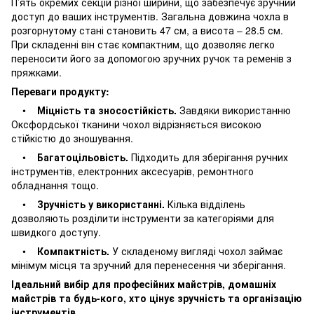
П’ять окремих секцій різної ширини, що забезпечує зручний
доступ до ваших інструментів. Загальна довжина чохла в
розгорнутому стані становить 47 см, а висота – 28.5 см.
При складенні він стає компактним, що дозволяє легко
переносити його за допомогою зручних ручок та ременів з
пряжками.
Переваги продукту:
•
Міцність та зносостійкість.
Завдяки використанню
Оксфордської тканини чохол відрізняється високою
стійкістю до зношування.
•
Багатоцільовість.
Підходить для зберігання ручних
інструментів, електронних аксесуарів, ремонтного
обладнання тощо.
•
Зручність у використанні.
Кілька відділень
дозволяють розділити інструменти за категоріями для
швидкого доступу.
•
Компактність.
У складеному вигляді чохол займає
мінімум місця та зручний для перенесення чи зберігання.
Ідеальний вибір для професійних майстрів, домашніх
майстрів та будь-кого, хто цінує зручність та організацію
інструментів.