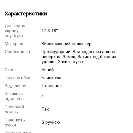
Характеристики
Діагональ
екрану
17.3-18''
ноутбука
Матеріал
Високоякісний поліестер
Особливості
Протиударний, Водовідштовхуальна
поверхня, Замок, Захист від бокових
ударів , Захист кутів
Стан
Новий
Тип застібки
Блискавка
Відділення
1 основне
Кількість
4
відділень
Плечовий
Так
ремінь
Наявність
З ручкою
ручки
Кріплення на