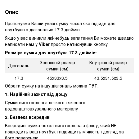
Опис
Пропонуємо Вашій увазі сумку-чохол яка підійде для
ноутбуків з діагональю 17.3 дюймів.
Якщо у вас виникли які-небудь запитання Ви можете швидко
написати нам у
Viber
просто натиснувши кнопку -
Розміри сумки для ноутбука 17.3 дюймів:
Зовнішній розмір
Внутрішній розмір
Діагональ
сумки (см)
сумки (см)
17.3
45х33х3.5
43.5х31.5х3.5
Обрати сумку на іншу діагональ можна
ТУТ.
1. Надійний захист від дощу
Сумки виготовлені з легкого і якісного
водовідштовхувального матеріалу
2. Безпека всередині
Всередині сумка-чохол виготовлена з флісу, який НЕ
пошкодить ваш ноутбук і підвищить м'якість і догляд за
його поверхнею