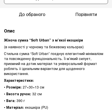
До обраного
Порівняти
Опис
Жіноча сумка “Soft Urban” з м’якої екошкіри
(в наявності у чорному та бежевому кольорах)
Стильна сумка “Soft Urban” поєднує елегантний мінімалізм
та повсякденну функціональність. Її м’який силует,
приємний на дотик матеріал та універсальний формат
роблять її ідеальним варіантом для щоденного
використання.
Характеристики:
•
Розміри:
27×30×13 см
•
Висота ручок:
32 см
•
Вага:
390 г
•
Матеріал:
екошкіра (PU)