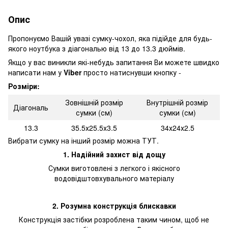
Опис
Пропонуємо Вашій увазі сумку-чохол, яка підійде для будь-
якого ноутбука з діагональю від 13 до 13.3 дюймів.
Якщо у вас виникли які-небудь запитання Ви можете швидко
написати нам у
Viber
просто натиснувши кнопку -
Розміри:
Зовнішній розмір
Внутрішній розмір
Діагональ
сумки (см)
сумки (см)
13.3
35.5х25.5х3.5
34х24х2.5
Вибрати сумку на інший розмір можна
ТУТ.
1. Надійний захист від дощу
Сумки виготовлені з легкого і якісного
водовідштовхувального матеріалу
2. Розумна конструкція блискавки
Конструкція застібки розроблена таким чином, щоб не